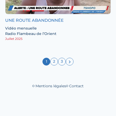
UNE ROUTE ABANDONNÉE
Vidéo mensuelle
Radio Flambeau de l’Orient
Juillet 2025
1
2
3
Mentions légales
Contact
Liens de bas de 