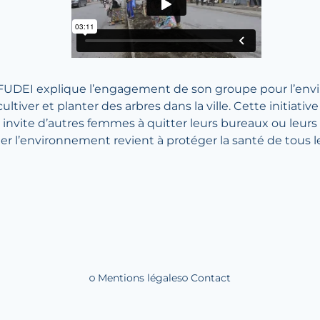
 FUDEI explique l’engagement de son groupe pour l’e
iver et planter des arbres dans la ville. Cette initiative a
e invite d’autres femmes à quitter leurs bureaux ou leurs
téger l’environnement revient à protéger la santé de tous l
Mentions légales
Contact
Liens de bas