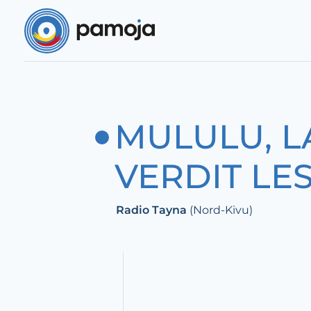
Aller au contenu
MULULU, L
VERDIT LE
Radio Tayna
(Nord-Kivu)