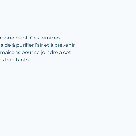
nvironnement. Ces femmes
ide à purifier l’air et à prévenir
 maisons pour se joindre à cet
es habitants.
 de page