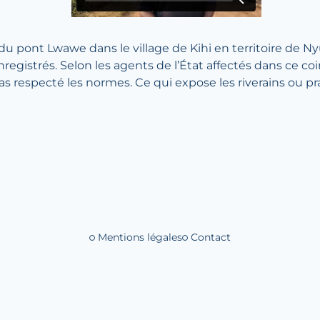
du pont Lwawe dans le village de Kihi en territoire de N
egistrés. Selon les agents de l’État affectés dans ce coin
pas respecté les normes. Ce qui expose les riverains ou p
Mentions légales
Contact
Liens de bas